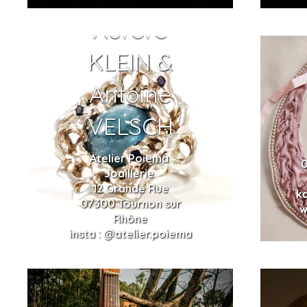
Aurore
KLEIN &
Antoine
VELSCH
Atelier Poiema
0
Joaillerie
12 Grande Rue
k
07300 Tournon sur
w
Rhône
insta : @atelier.poiema
contact@atelierpoiema.fr
www.atelierpoiema.fr