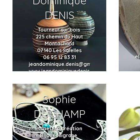
Dominique
DENIS
Tourneur sur bois
225 chemin du Haut
Montachard
07140 Les Salelles
e
06 95 12 83 31
jeandominique.denis@gmail.com
www.jeandominiquedenis.com
Sophie
DUCHAMP
Etcaetera création
Bijoux filigrane
7