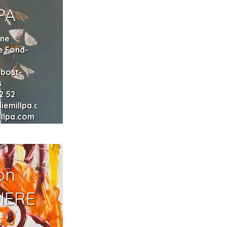
PA
nne
e Fond-
e
bost-
s
2 52
iemillpa.com
llpa.com
on
IERE
e