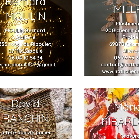
Bernard
MILL
MOULIN
Plasticie
MOULIN Bernard
200 chemin d
Joallerie
Froid
335 route du Riboulet
69870 Cham
07110 Laboule
Allière
06 04 10 54 34
06 76 65 2
ernardmoulin07@gmail.com
contact@nathal
www.nathaliemi
David
Mari
RANCHIN
RIBARD
La tête dans le panier
Gravur