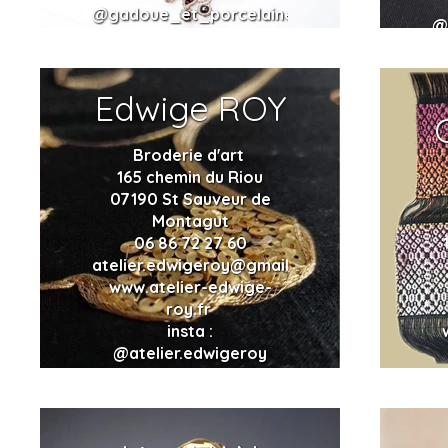
@gadoue_et_porcelaine
@
Edwige ROY
Broderie d'art
165 chemin du Riou
07190 St Sauveur de
Montagut
06 86 72 27 60
atelier.edwigeroy@gmail.com
www.atelier-edwige-
roy.fr
insta :
@atelier.edwigeroy