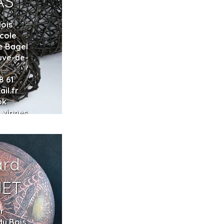
AS
lois
icole
e Bagel
uve-de-
8 61
ail.fr
ok
_vignes
ard
ET
ur
du Bois