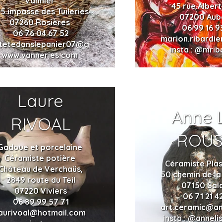
Vannier
45 rue Albert
95 impasse des Tuileries
07200 Aub
07260 Rosières
06 99 16 9
06 76 04 67 52
marion.ribardi
atetedanslepanier07@gmail.com
insta : @mrib
www.vanneries.com
Laure
Anne L
RIVOAL
ROUS
Gadoue et porcelaine
Céramiste potière
Céramiste Plas
Château de Verchaüs,
50 chemin de la
2849 route du Teil
07150 Sal
07220 Viviers
06 71 21 4
06 89 99 57 71
art.ceramic@an
laurivoal@hotmail.com
insta : @anneli