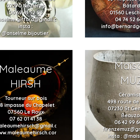
07270 Nozières
Bâtar
06 69 41 52 53
01560 Lesc
nselme.giffard@gmail.com
04 74 52 6
insta :
info@bernardg
@anselme.bijoutier
Mais
Maleaume
MU
HIRSH
Céramis
Tourneur sur bois
498 route de 
8 impasse du Chapelet
07230 St Gen
07560 Le Roux
Beauzo
07 62 01 41 38
06 42 99 6
aleaumehirsch@gmail.com
firenzemuz@g
ww.maleaumehirsch.com
insta : @mai