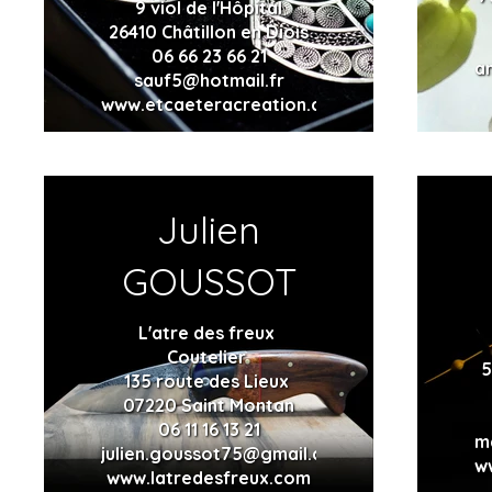
9 viol de l'Hôpital
26410 Châtillon en Diois
06 66 23 66 21
a
sauf5@hotmail.fr
www.etcaeteracreation.com
Julien
GOUSSOT
L'atre des freux
Coutelier
5
135 route des Lieux
07220 Saint Montan
06 11 16 13 21
m
julien.goussot75@gmail.com
w
www.latredesfreux.com