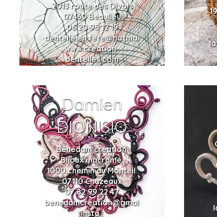
2013 route des Divols
1
07460 Beaulieu
06 20 95 12 19
dentelle.en.fete@hotmail.com
l
www.creation-
dentelles.com
Damien
DIONISIO
Bénédam création
Bijoux macramé
1000 chemin du Monteil
07110 Chazeaux
07 82 99 22 47
benedamcreation@gmail.com
insta :