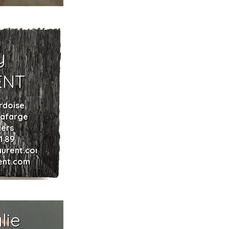
y
ENT
rdoise
Lafarge
iers
1 89
aurent.com
ent.com
lie