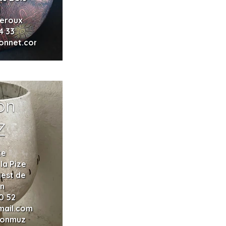
d
heroux
4 33
onnet.com
on
Z
te
la Pize
est de
n
0 52
mail.com
sonmuz