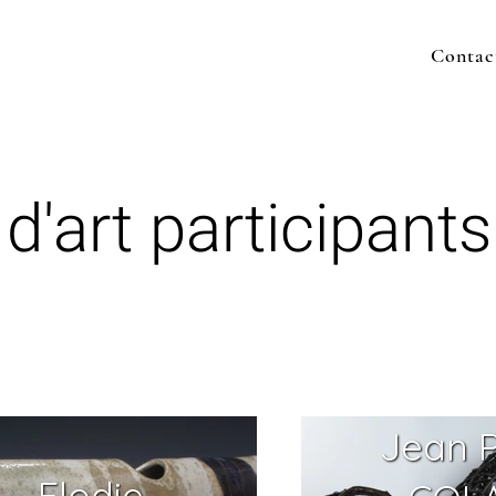
Contac
d'art participants
Jean 
Elodie