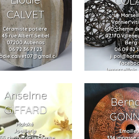
COL
CALVET
Le Marseil
Vannier vit
Céramiste potière
600, chemin d
45 rue Albert Seibel
07170 Villene
07200 Aubenas
Berg
06 72 36 71 23
06 09 32 1
lodie.calvet07@gmail.com
ji.pol@hotm
facebo
lemarseillois
Anselme
Bern
GIFFARD
GONN
Malaké
Joaillerie
Emaille
55 chemin de la Combe
334 impasse 