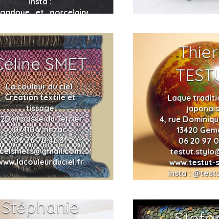
insta :
gadoue_et_porcelaine
Thier
Céline SMET
TEST
La couleur du ciel
Création textile et
Laque traditi
tissage
japonai
120 impasse du Terrier
4, rue Dominiq
07110 Vinezac
13420 Gem
06 76 70 46 31
06 20 97 0
celsmets@gmail.com
testut.stylo
www.lacouleurduciel.fr
www.testut-s
insta : @test
Stéphanie
Stefa