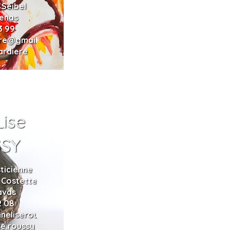
 Seibel
enas
3 99
ere@gmail.com
ardiere
ise
SY
ticienne
 Costette
avas
2 08
neliseroussy.fr
se.roussy