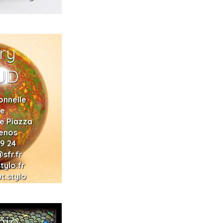
ry
UD
onnelle
se
ue Piazza
enos
9 24
@sfr.fr
tylo.fr
ut.stylo
nie