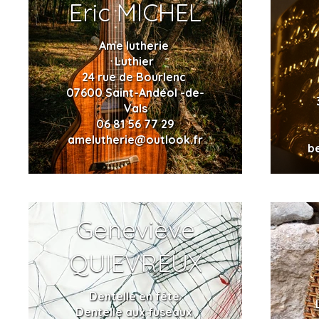
Eric MICHEL
Ame lutherie
Luthier
24 rue de Bourlenc
07600 Saint-Andéol -de-
Vals
06 81 56 77 29
amelutherie@outlook.fr
b
Geneviève
QUIEVREUX
Dentelle en fête
Dentelle aux fuseaux