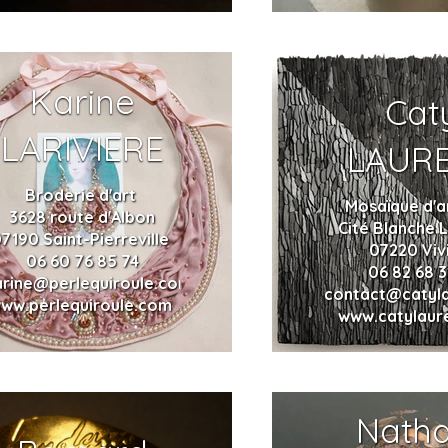
Karine
Cat
LARIVIERE
LAUR
Broderie d'art
Mosaïque d'a
3628 route d'Albon
Cité Blanche 
7190 Saint-Pierreville
07220 Viv
06 60 76 85 74
06 82 68 3
arine@perlequiroule.com
contact@catyl
ww.perlequiroule.com
www.catylaur
Natha