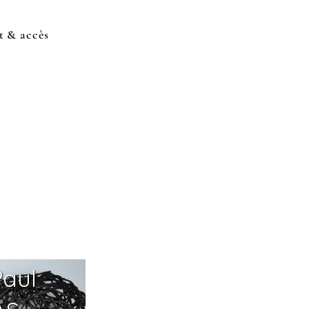
t & accès
Paul